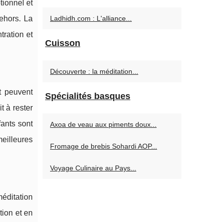
tionnel et
Ladhidh.com : L'alliance...
ehors. La
tration et
Cuisson
Découverte : la méditation...
t peuvent
Spécialités basques
t à rester
fants sont
Axoa de veau aux piments doux...
eilleures
Fromage de brebis Sohardi AOP...
Voyage Culinaire au Pays...
méditation
tion et en