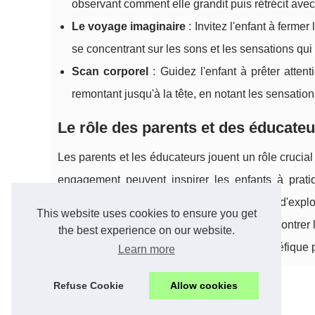
observant comment elle grandit puis rétrécit avec
Le voyage imaginaire
: Invitez l'enfant à ferme
se concentrant sur les sons et les sensations qui
Scan corporel
: Guidez l'enfant à prêter atten
remontant jusqu'à la tête, en notant les sensatio
Le rôle des parents et des éducateu
Les parents et les éducateurs jouent un rôle crucial
engagement peuvent inspirer les enfants à pratiq
accueillant où les enfants se sentent à l'aise d'ex
This website uses cookies to ensure you get
méditation, les adultes peuvent également montrer l
the best experience on our website.
l'idée que la méditation est une pratique bénéfique 
Learn more
Refuse Cookie
Allow cookies