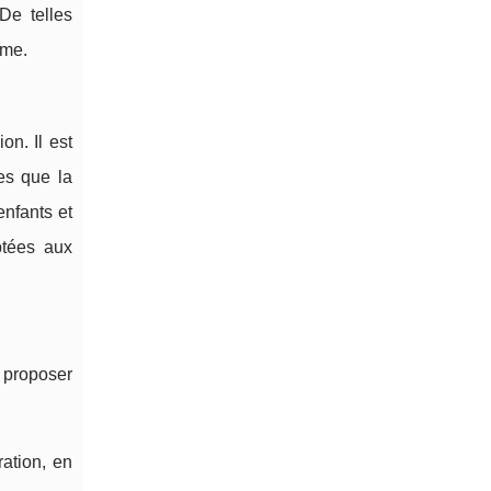
De telles
rme.
n. Il est
es que la
enfants et
ptées aux
 proposer
ation, en