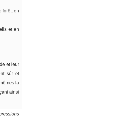
 forêt, en
ils et en
de et leur
nt sûr et
x-mêmes la
çant ainsi
pressions